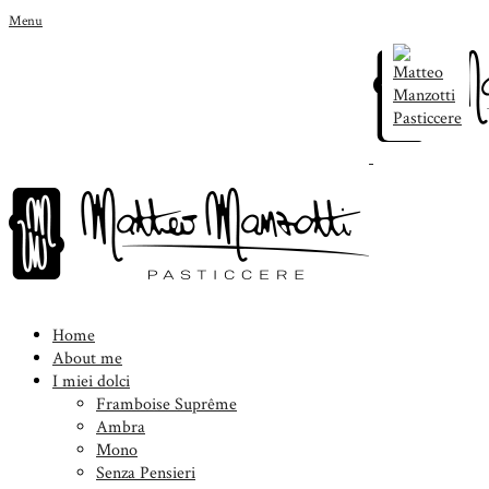
Menu
Home
About me
I miei dolci
Framboise Suprême
Ambra
Mono
Senza Pensieri