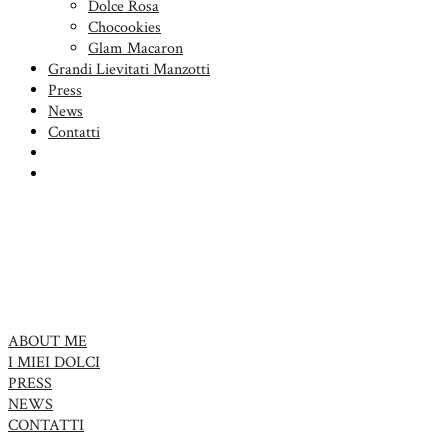
Dolce Rosa
Chocookies
Glam Macaron
Grandi Lievitati Manzotti
Press
News
Contatti
ABOUT ME
I MIEI DOLCI
PRESS
NEWS
CONTATTI