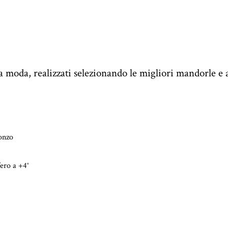
a moda, realizzati selezionando le migliori mandorle e a
onzo
fero a +4°