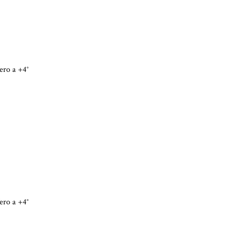
fero a +4°
fero a +4°