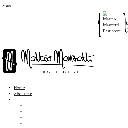
Menu
Home
About me
I miei dolci
Framboise Suprême
Ambra
Mono
Senza Pensieri